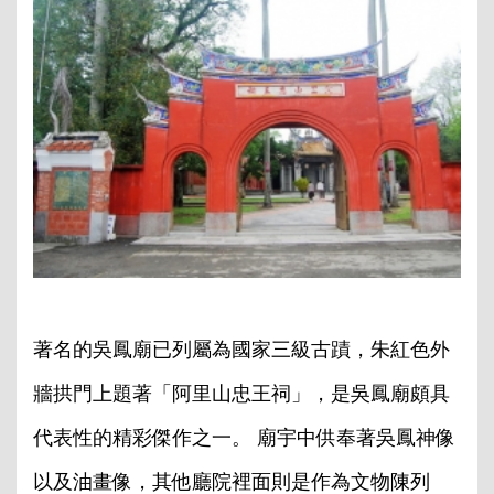
著名的吳鳳廟已列屬為國家三級古蹟，朱紅色外
牆拱門上題著「阿里山忠王祠」，是吳鳳廟頗具
代表性的精彩傑作之一。 廟宇中供奉著吳鳳神像
以及油畫像，其他廳院裡面則是作為文物陳列