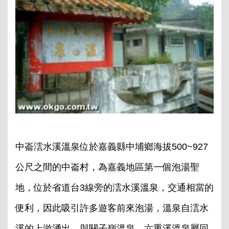
中崙澐水溪溫泉位於嘉義縣中埔鄉海拔500~927
公尺之間的中崙村，為嘉義地區第一個泡湯聖
地，位於省道台3線旁的澐水溪溫泉，交通相當的
便利，因此吸引許多遊客前來泡湯，溫泉自澐水
溪的上游湧出，與關子嶺溫泉、六重溪溫泉屬同